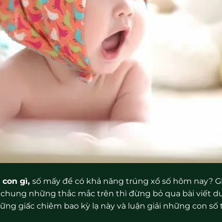
 con gì,
số mấy để có khả năng trúng xổ số hôm nay? Gi
chung những thắc mắc trên thì đừng bỏ qua bài viết d
g giấc chiêm bao kỳ lạ này và luận giải những con số tà