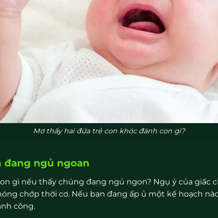
Mơ thấy hai đứa trẻ con khóc đánh con gì?
on đang ngủ ngoan
con gì nếu thấy chúng đang ngủ ngon? Ngụ ý của giấc c
chóng chớp thời cơ. Nếu bạn đang ấp ủ một kế hoạch nà
ành công.