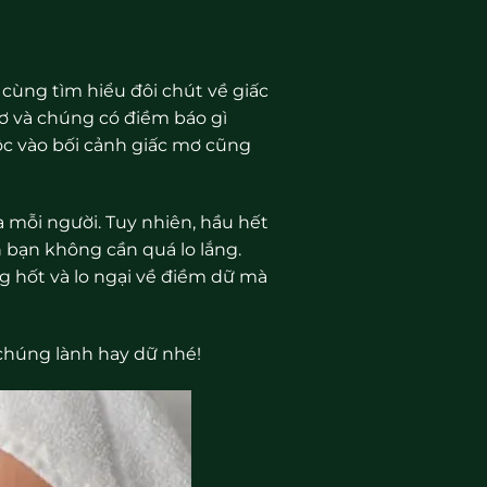
 cùng tìm hiểu đôi chút về giấc
 mơ và chúng có điềm báo gì
ộc vào bối cảnh giấc mơ cũng
a mỗi người. Tuy nhiên, hầu hết
 bạn không cần quá lo lắng.
 hốt và lo ngại về điềm dữ mà
chúng lành hay dữ nhé!