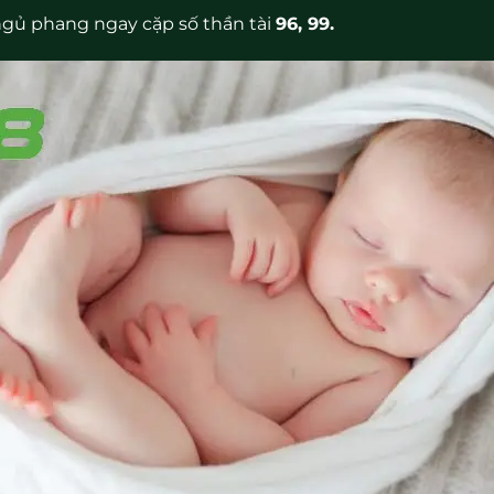
ngủ phang ngay cặp số thần tài
96, 99.