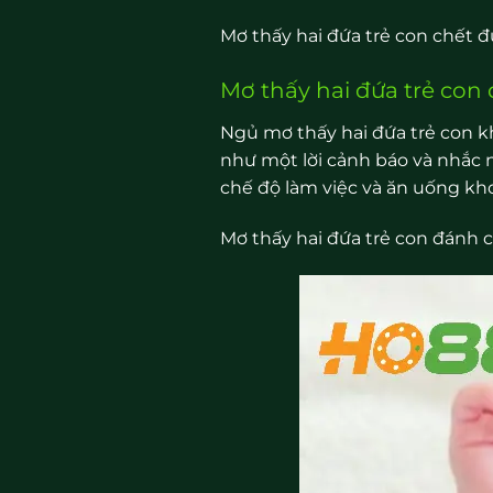
Mơ thấy hai đứa trẻ con chết 
Mơ thấy hai đứa trẻ con
Ngủ mơ thấy hai đứa trẻ con k
như một lời cảnh báo và nhắc
chế độ làm việc và ăn uống kh
Mơ thấy hai đứa trẻ con đánh 