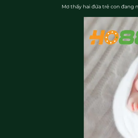
Mơ thấy hai đứa trẻ con đang 