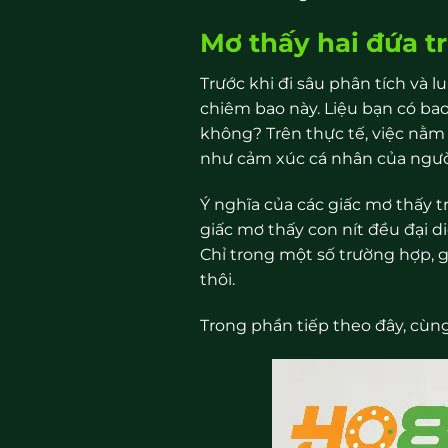
Mơ thấy hai đứa tr
Trước khi đi sâu phân tích và l
chiêm bao này. Liệu bạn có bao 
không? Trên thực tế, việc nằm
như cảm xúc cá nhân của ngư
Ý nghĩa của các giấc mơ thấy t
giấc mơ thấy con nít đều đại 
Chỉ trong một số trường hợp, 
thôi.
Trong phần tiếp theo đây, cùn