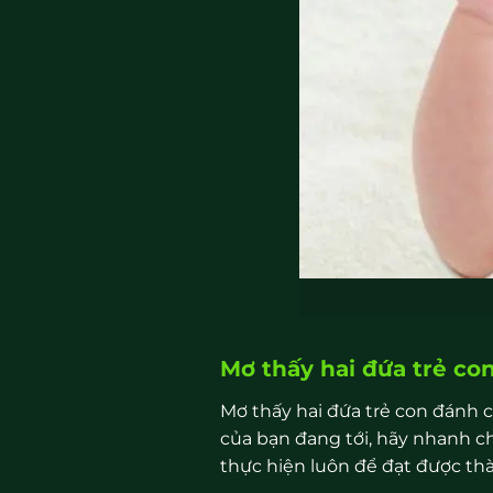
Mơ thấy hai đứa trẻ c
Mơ thấy hai đứa trẻ con đánh 
của bạn đang tới, hãy nhanh 
thực hiện luôn để đạt được th