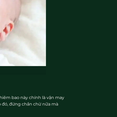
hiêm bao này chính là vận may
o đó, đừng chần chừ nữa mà