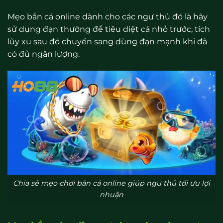
Mẹo bắn cá online dành cho các ngư thủ đó là hãy
sử dụng đạn thường để tiêu diệt cá nhỏ trước, tích
lũy xu sau đó chuyển sang dùng đạn mạnh khi đã
có đủ ngân lượng.
Chia sẻ mẹo chơi bắn cá online giúp ngư thủ tối ưu lợi
nhuận