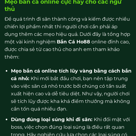
Mẹo bắn cá online cực hay cho các ngư
thủ
Để quá trình đi săn thành công và kiếm được nhiều
chiến lợi phẩm nhất thì người chơi cần phải áp
dụng thêm các mẹo hiệu quả. Dưới đây là tổng hợp
một vài kinh nghiệm
Bắn Cá Ho88
online đỉnh cao,
được chia sẻ từ cao thủ cho anh em tham khảo
thêm:
Mẹo bắn cá online tích lũy vàng bằng cách bắn
cá nhỏ:
Khi mới bắt đầu chơi, bạn nên tập trung
vào việc săn cá nhỏ trước bởi chúng có tần suất
xuất hiện cao và dễ tiêu diệt. Như vậy, người chơi
sẽ tích lũy được kha khá điểm thưởng mà không
cần tốn quá nhiều đạn.
Dùng đúng loại súng khi đi săn:
Khi đối mặt với
boss, việc chọn đúng loại súng là điều rất quan
trọng. Hãy nghiên cứu lựa chọn các loại súng có