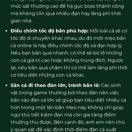
mức sát thương cao để hạ gục boss thành công
mà không tốn quá nhiều đạn hay lãng phí thời
gian nhé.
Điều chỉnh tốc độ bắn phù hợp:
Mỗi loài cá sẽ có
tốc độ di chuyển khác nhau, do đó một mẹo bắn
cá online là hãy điều chỉnh tốc độ xả đạn hợp lý.
Nếu bạn bắn quá nhanh, có thể sẽ bỏ lỡ những
con cá giá trị cao hoặc không trúng đích. Ngược
lại, nếu bắn quá chậm thì có thể làm lãng phí thời
cơ tiêu diệt những con cá khác.
Săn cá đi theo đàn lớn, tránh bắn lẻ:
Các sinh
vật trong game thường bơi theo đàn nên việc
bắn vào đàn cá lớn sẽ giúp bạn tiêu diệt nhiều cá
hơn trong một lần bắn. Mẹo này không chỉ giúp
ngư thủ tiết kiệm đạn mà còn gia tăng điểm
thưởng thu được. Bên cạnh đó, anh em nên chú
ý quan sát để xác định thời điểm đàn cá xuất