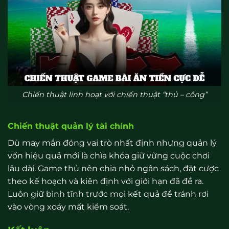
Chiến thuật linh hoạt với chiến thuật “thủ – công”
Chiến thuật quản lý tài chính
Dù may mắn đóng vai trò nhất định nhưng quản lý
vốn hiệu quả mới là chìa khóa giữ vững cuộc chơi
lâu dài. Game thủ nên chia nhỏ ngân sách, đặt cược
theo kế hoạch và kiên định với giới hạn đã đề ra.
Luôn giữ bình tĩnh trước mọi kết quả để tránh rơi
vào vòng xoáy mất kiểm soát.