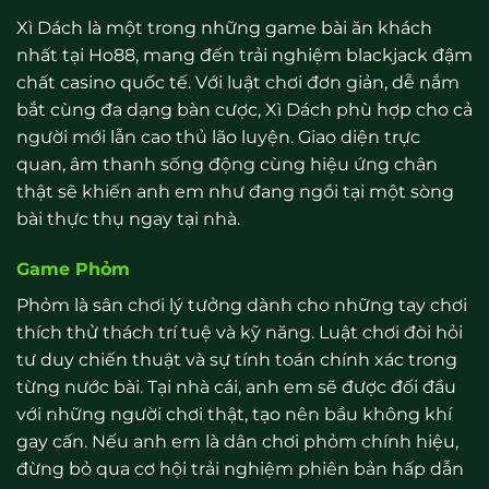
Xì Dách là một trong những game bài ăn khách
nhất tại Ho88, mang đến trải nghiệm blackjack đậm
chất casino quốc tế. Với luật chơi đơn giản, dễ nắm
bắt cùng đa dạng bàn cược, Xì Dách phù hợp cho cả
người mới lẫn cao thủ lão luyện. Giao diện trực
quan, âm thanh sống động cùng hiệu ứng chân
thật sẽ khiến anh em như đang ngồi tại một sòng
bài thực thụ ngay tại nhà.
Game Phỏm
Phỏm là sân chơi lý tưởng dành cho những tay chơi
thích thử thách trí tuệ và kỹ năng. Luật chơi đòi hỏi
tư duy chiến thuật và sự tính toán chính xác trong
từng nước bài. Tại nhà cái, anh em sẽ được đối đầu
với những người chơi thật, tạo nên bầu không khí
gay cấn. Nếu anh em là dân chơi phỏm chính hiệu,
đừng bỏ qua cơ hội trải nghiệm phiên bản hấp dẫn