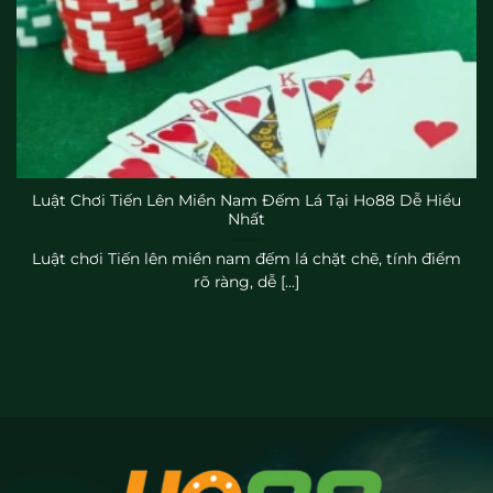
Luật Chơi Tiến Lên Miền Nam Đếm Lá Tại Ho88 Dễ Hiểu
Nhất
Luật chơi Tiến lên miền nam đếm lá chặt chẽ, tính điểm
rõ ràng, dễ [...]