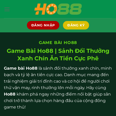
Bỏ
qua
nội
dung
ĐĂNG NHẬP
ĐĂNG KÝ
GAME BÀI HO88
Game Bài Ho88 | Sảnh Đổi Thưởng
Xanh Chín Ăn Tiền Cực Phê
Game bài Ho88
là sảnh đổi thưởng xanh chín, minh
bạch và tỷ lệ ăn tiền cực cao. Danh mục mang đến
trải nghiệm giải trí đỉnh cao và cơ hội để người chơi
thử vận may, rinh thưởng lớn mỗi ngày. Hãy cùng
Ho88
khám phá ngay những điểm nổi bật giúp sân
chơi trở thành lựa chọn hàng đầu của cộng đồng
game thủ!