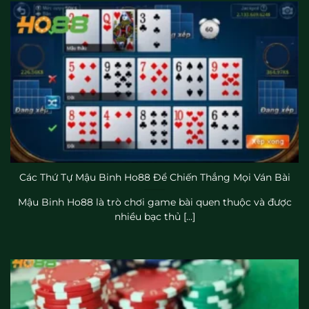
Các Thứ Tự Mậu Binh Ho88 Để Chiến Thắng Mọi Ván Bài
Mậu Binh Ho88 là trò chơi game bài quen thuộc và được
nhiều bạc thủ [...]