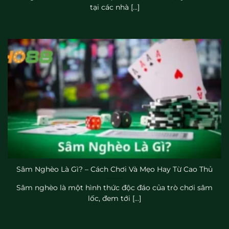
tại các nhà [...]
Sâm Nghèo Là Gì? – Cách Chơi Và Mẹo Hay Từ Cao Thủ
Sâm nghèo là một hình thức độc đáo của trò chơi sâm
lốc, đem tới [...]