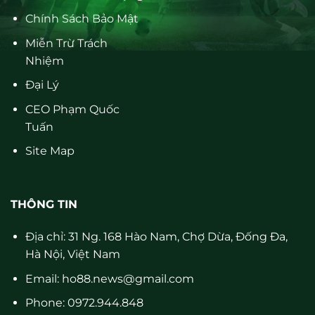
Chính Sách Bảo Mật
Miễn Trừ Trách
Nhiệm
Đại Lý
CEO Phạm Quốc
Tuấn
Site Map
THÔNG TIN
Địa chỉ: 31 Ng. 168 Hào Nam, Chợ Dừa, Đống Đa,
Hà Nội, Việt Nam
Email: ho88.news@gmail.com
Phone: 0972.944.848