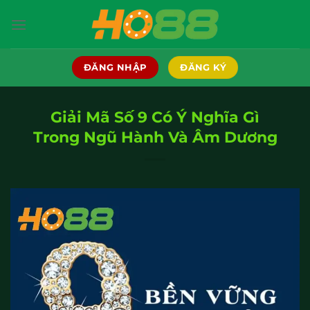
Bỏ
qua
nội
dung
ĐĂNG NHẬP
ĐĂNG KÝ
Giải Mã Số 9 Có Ý Nghĩa Gì
Trong Ngũ Hành Và Âm Dương