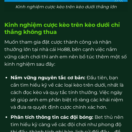
Kinh nghiệm cược kèo trên kèo dưới thắng lớn
Kinh nghiệm cược kèo trên kèo dưới chỉ
thắng không thua
Muốn tham gia đặt cược thành công và nhận
thưởng lớn tại nhà cái Ho88, bên cạnh việc nắm
vững cách chơi thì anh em nên bổ túc thêm một số
kinh nghiệm sau đây:
Nắm vững nguyên tắc cơ bản:
Đầu tiên, bạn
cần tìm hiểu kỹ về các loại kèo trên dưới, nhất là
cách đọc kèo và quy tắc tính thưởng. Việc ngày
sẽ giúp anh em phân biệt rõ ràng các khái niệm
và đưa ra quyết định cược chính xác hơn.
Phân tích thông tin các đội bóng:
Bet thủ nên
tìm hiểu kỹ càng về các đội chơi như phong độ
thi đấu, thành tích ghi bàn, lịch sử đối đầu,… để