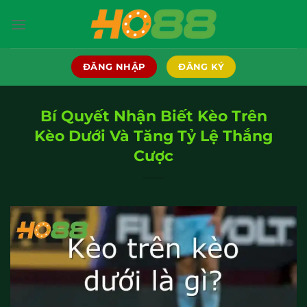
Bỏ
qua
nội
dung
ĐĂNG NHẬP
ĐĂNG KÝ
Bí Quyết Nhận Biết Kèo Trên
Kèo Dưới Và Tăng Tỷ Lệ Thắng
Cược