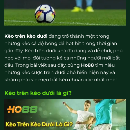
Kèo trên kèo dưới
đang trở thành một trong
những kèo cá độ bóng đá hot hit trong thời gian
gần đây. Kèo trên dưới khá đa dạng và dễ chơi, phù
hợp với mọi đối tượng kể cả những người mới bắt
đầu. Trong bài viết sau đây, cùng
Ho88
tìm hiểu
những kèo cược trên dưới phổ biến hiện nay và
khám phá các mẹo bắt kèo chuẩn xác nhất nhé!
Kèo trên kèo dưới là gì?