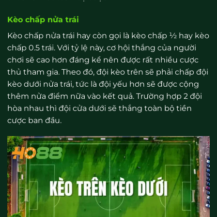
Kèo chấp nửa trái
Kèo chấp nửa trái hay còn gọi là kèo chấp ½ hay kèo
chấp 0.5 trái. Với tỷ lệ này, cơ hội thắng của người
chơi sẽ cao hơn đáng kể nên được rất nhiều cược
thủ tham gia. Theo đó, đội kèo trên sẽ phải chấp đội
kèo dưới nửa trái, tức là đội yếu hơn sẽ được cộng
thêm nửa điểm nữa vào kết quả. Trường hợp 2 đội
hòa nhau thì đội cửa dưới sẽ thắng toàn bộ tiền
cược ban đầu.