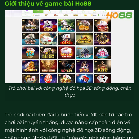
Giới thiệu về game bài Ho88
Trò chơi bài với công nghệ đồ họa 3D sống động, chân
thực
Trò chơi bài hiện đại là bước tiến vượt bậc từ các trò
chơi bài truyền thống, được nâng cấp toàn diện về
mặt hình ảnh với công nghệ đồ họa 3D sống động,
chân thực. Nhờ sự đầu tư của các nhà phát hành uy