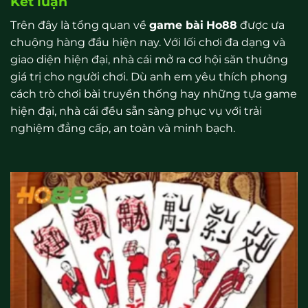
Kết luận
Trên đây là tổng quan về
game bài
Ho88
được ưa
chuộng hàng đầu hiện nay. Với lối chơi đa dạng và
giao diện hiện đại, nhà cái mở ra cơ hội săn thưởng
giá trị cho người chơi. Dù anh em yêu thích phong
cách trò chơi bài truyền thống hay những tựa game
hiện đại, nhà cái đều sẵn sàng phục vụ với trải
nghiệm đẳng cấp, an toàn và minh bạch.