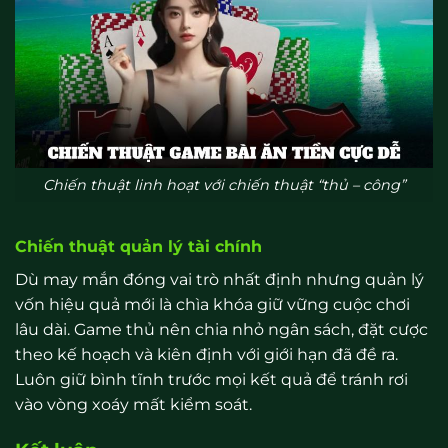
Chiến thuật linh hoạt với chiến thuật “thủ – công”
Chiến thuật quản lý tài chính
Dù may mắn đóng vai trò nhất định nhưng quản lý
vốn hiệu quả mới là chìa khóa giữ vững cuộc chơi
lâu dài. Game thủ nên chia nhỏ ngân sách, đặt cược
theo kế hoạch và kiên định với giới hạn đã đề ra.
Luôn giữ bình tĩnh trước mọi kết quả để tránh rơi
vào vòng xoáy mất kiểm soát.