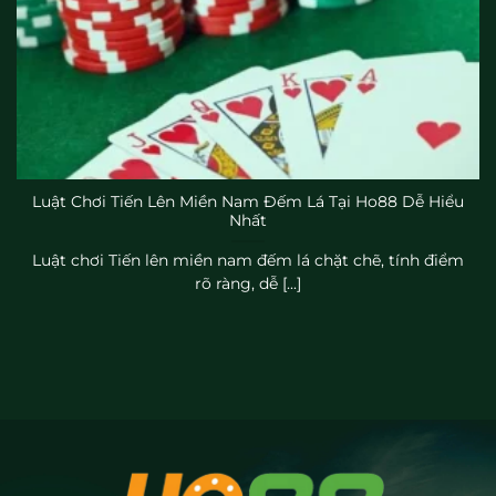
Luật Chơi Tiến Lên Miền Nam Đếm Lá Tại Ho88 Dễ Hiểu
Nhất
Luật chơi Tiến lên miền nam đếm lá chặt chẽ, tính điểm
rõ ràng, dễ [...]