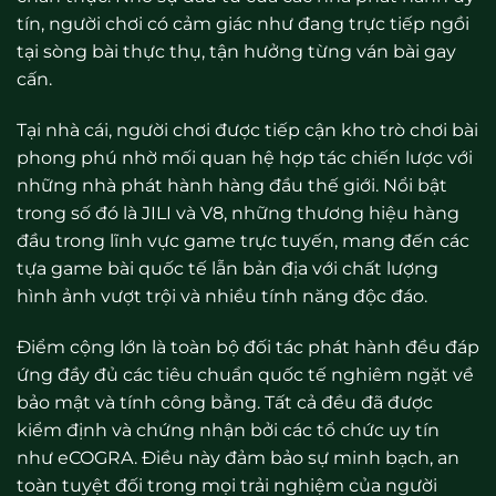
tín, người chơi có cảm giác như đang trực tiếp ngồi
tại sòng bài thực thụ, tận hưởng từng ván bài gay
cấn.
Tại nhà cái, người chơi được tiếp cận kho trò chơi bài
phong phú nhờ mối quan hệ hợp tác chiến lược với
những nhà phát hành hàng đầu thế giới. Nổi bật
trong số đó là JILI và V8, những thương hiệu hàng
đầu trong lĩnh vực game trực tuyến, mang đến các
tựa game bài quốc tế lẫn bản địa với chất lượng
hình ảnh vượt trội và nhiều tính năng độc đáo.
Điểm cộng lớn là toàn bộ đối tác phát hành đều đáp
ứng đầy đủ các tiêu chuẩn quốc tế nghiêm ngặt về
bảo mật và tính công bằng. Tất cả đều đã được
kiểm định và chứng nhận bởi các tổ chức uy tín
như eCOGRA. Điều này đảm bảo sự minh bạch, an
toàn tuyệt đối trong mọi trải nghiệm của người