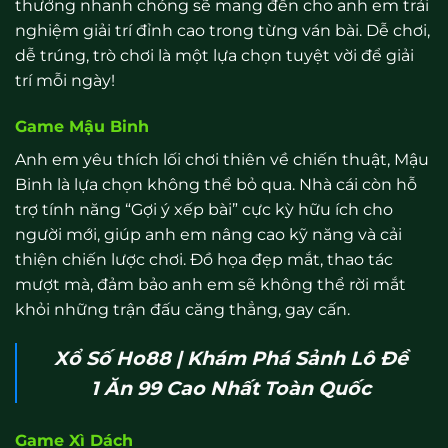
thưởng nhanh chóng sẽ mang đến cho anh em trải
nghiệm giải trí đỉnh cao trong từng ván bài. Dễ chơi,
dễ trúng, trò chơi là một lựa chọn tuyệt vời để giải
trí mỗi ngày!
Game Mậu Binh
Anh em yêu thích lối chơi thiên về chiến thuật, Mậu
Binh là lựa chọn không thể bỏ qua. Nhà cái còn hỗ
trợ tính năng “Gợi ý xếp bài” cực kỳ hữu ích cho
người mới, giúp anh em nâng cao kỹ năng và cải
thiện chiến lược chơi. Đồ họa đẹp mắt, thao tác
mượt mà, đảm bảo anh em sẽ không thể rời mắt
khỏi những trận đấu căng thẳng, gay cấn.
Xổ Số Ho88 | Khám Phá Sảnh Lô Đề
1 Ăn 99 Cao Nhất Toàn Quốc
Game Xì Dách