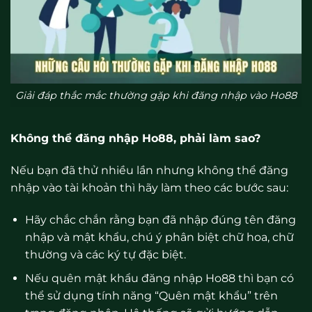
Giải đáp thắc mắc thường gặp khi đăng nhập vào Ho88
Không thể đăng nhập Ho88, phải làm sao?
Nếu bạn đã thử nhiều lần nhưng không thể đăng
nhập vào tài khoản thì hãy làm theo các bước sau:
Hãy chắc chắn rằng bạn đã nhập đúng tên đăng
nhập và mật khẩu, chú ý phân biệt chữ hoa, chữ
thường và các ký tự đặc biệt.
Nếu quên mật khẩu đăng nhập Ho88 thì bạn có
thể sử dụng tính năng “Quên mật khẩu” trên