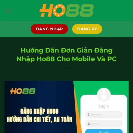
Bỏ
qua
nội
dung
ĐĂNG NHẬP
ĐĂNG KÝ
Hướng Dãn Đơn Giản Đăng
Nhập Ho88 Cho Mobile Và PC