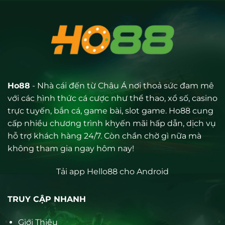
Ho88
- Nhà cái đến từ Châu Á nơi thoả sức đam mê
với các hình thức cá cược như thể thao, xổ số, casino
trực tuyến, bắn cá, game bài, slot game. Ho88 cung
cấp nhiều chương trình khyến mãi hấp dẫn, dịch vụ
hỗ trợ khách hàng 24/7. Còn chần chờ gì nữa mà
không tham gia ngay hôm nay!
Tải app Hello88 cho Android
TRUY CẬP NHANH
Giới Thiệu