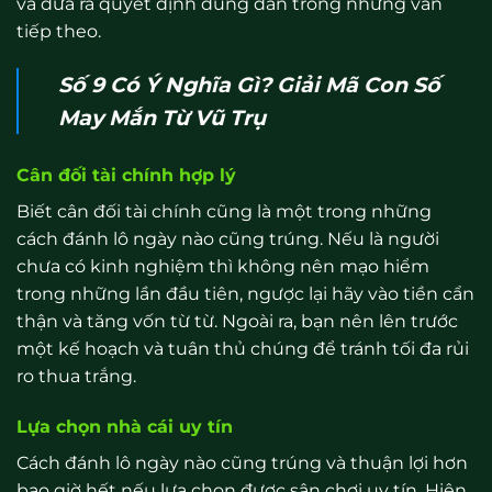
và đưa ra quyết định đúng đắn trong những ván
tiếp theo.
Số 9 Có Ý Nghĩa Gì? Giải Mã Con Số
May Mắn Từ Vũ Trụ
Cân đối tài chính hợp lý
Biết cân đối tài chính cũng là một trong những
cách đánh lô ngày nào cũng trúng. Nếu là người
chưa có kinh nghiệm thì không nên mạo hiểm
trong những lần đầu tiên, ngược lại hãy vào tiền cẩn
thận và tăng vốn từ từ. Ngoài ra, bạn nên lên trước
một kế hoạch và tuân thủ chúng để tránh tối đa rủi
ro thua trắng.
Lựa chọn nhà cái uy tín
Cách đánh lô ngày nào cũng trúng và thuận lợi hơn
bao giờ hết nếu lựa chọn được sân chơi uy tín. Hiện