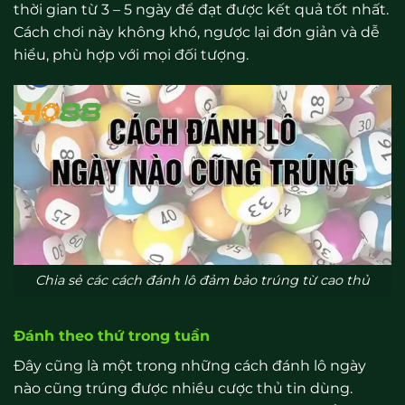
thời gian từ 3 – 5 ngày để đạt được kết quả tốt nhất.
Cách chơi này không khó, ngược lại đơn giản và dễ
hiểu, phù hợp với mọi đối tượng.
Chia sẻ các cách đánh lô đảm bảo trúng từ cao thủ
Đánh theo thứ trong tuần
Đây cũng là một trong những cách đánh lô ngày
nào cũng trúng được nhiều cược thủ tin dùng.