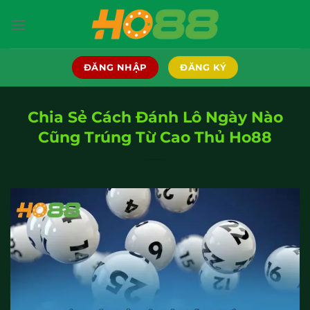
Bỏ
qua
nội
dung
ĐĂNG NHẬP
ĐĂNG KÝ
Chia Sẻ Cách Đánh Lô Ngày Nào
Cũng Trúng Từ Cao Thủ Ho88