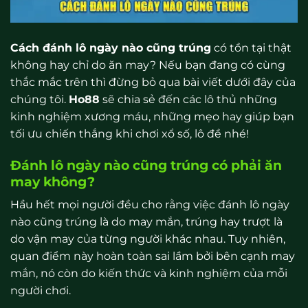
Cách đánh lô ngày nào cũng trúng
có tồn tại thật
không hay chỉ do ăn may? Nếu bạn đang có cùng
thắc mắc trên thì đừng bỏ qua bài viết dưới đây của
chúng tôi.
Ho88
sẽ chia sẻ đến các lô thủ những
kinh nghiệm xương máu, những mẹo hay giúp bạn
tối ưu chiến thắng khi chơi xổ số, lô đề nhé!
Đánh lô ngày nào cũng trúng có phải ăn
may không?
Hầu hết mọi người đều cho rằng việc đánh lô ngày
nào cũng trúng là do may mắn, trúng hay trượt là
do vận may của từng người khác nhau. Tuy nhiên,
quan điểm này hoàn toàn sai lầm bởi bên cạnh may
mắn, nó còn do kiến thức và kinh nghiệm của mỗi
người chơi.